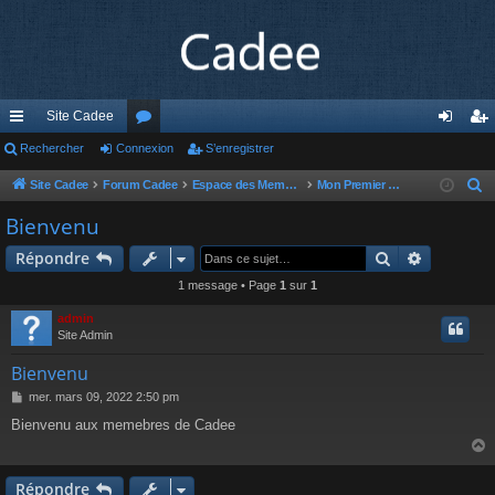
Site Cadee
cc
Rechercher
Connexion
or
S’enregistrer
on
’e
ès
u
ne
nr
Site Cadee
Forum Cadee
Espace des Membres Cadee
Mon Premier Forum
R
e
ra
m
xi
eg
Bienvenu
c
pi
s
on
ist
Rechercher
Recherch
Répondre
h
de
re
e
1 message • Page
1
sur
1
r
r
admin
c
Site Admin
h
Bienvenu
e
M
mer. mars 09, 2022 2:50 pm
r
e
Bienvenu aux memebres de Cadee
s
s
a
g
Répondre