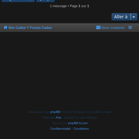
e
t
1 message • Page
1
sur
1
Aller à
Site Cadee
Forum Cadee
Nous contacter
Développé par
phpBB
® Forum Software © phpBB Limited
Style par
Arty
- phpBB 3.3 par MrGaby
Traduit par
phpBB-fr.com
Confidentialité
|
Conditions