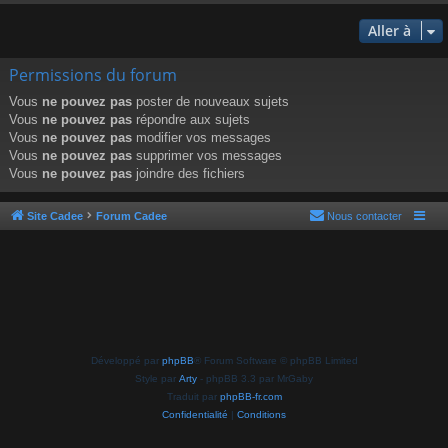
Aller à
Permissions du forum
Vous
ne pouvez pas
poster de nouveaux sujets
Vous
ne pouvez pas
répondre aux sujets
Vous
ne pouvez pas
modifier vos messages
Vous
ne pouvez pas
supprimer vos messages
Vous
ne pouvez pas
joindre des fichiers
Site Cadee
Forum Cadee
Nous contacter
Développé par
phpBB
® Forum Software © phpBB Limited
Style par
Arty
- phpBB 3.3 par MrGaby
Traduit par
phpBB-fr.com
Confidentialité
|
Conditions