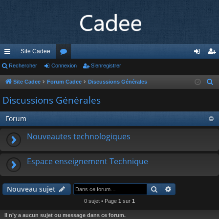
Site Cadee
cc
Rechercher
Connexion
or
S’enregistrer
on
’e
ès
u
ne
nr
Site Cadee
Forum Cadee
Discussions Générales
R
e
ra
m
xi
eg
Discussions Générales
c
pi
s
on
ist
h
Forum
de
re
e
Nouveautes technologiques
r
r
c
h
Espace enseignement Technique
e
r
Rechercher
Recherche av
Nouveau sujet
0 sujet • Page
1
sur
1
Il n’y a aucun sujet ou message dans ce forum.