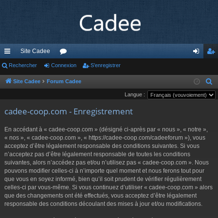
Site Cadee
cc
Rechercher
Connexion
or
S’enregistrer
on
’e
ès
u
ne
nr
Site Cadee
Forum Cadee
R
e
Langue :
ra
m
xi
eg
c
cadee-coop.com - Enregistrement
pi
s
on
ist
h
de
re
e
En accédant à « cadee-coop.com » (désigné ci-après par « nous », « notre »,
r
« nos », « cadee-coop.com », « https://cadee-coop.com/cadeeforum »), vous
r
acceptez d’être légalement responsable des conditions suivantes. Si vous
c
n’acceptez pas d’être légalement responsable de toutes les conditions
h
suivantes, alors n’accédez pas et/ou n’utilisez pas « cadee-coop.com ». Nous
e
pouvons modifier celles-ci à n’importe quel moment et nous ferons tout pour
r
que vous en soyez informé, bien qu’il soit prudent de vérifier régulièrement
celles-ci par vous-même. Si vous continuez d’utiliser « cadee-coop.com » alors
que des changements ont été effectués, vous acceptez d’être légalement
responsable des conditions découlant des mises à jour et/ou modifications.