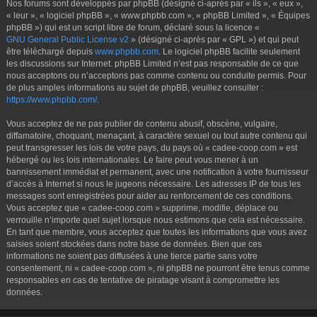
Nos forums sont développés par phpBB (désigné ci-après par « ils », « eux »,
« leur », « logiciel phpBB », « www.phpbb.com », « phpBB Limited », « Équipes
phpBB ») qui est un script libre de forum, déclaré sous la licence «
GNU General Public License v2
» (désigné ci-après par « GPL ») et qui peut
être téléchargé depuis
www.phpbb.com
. Le logiciel phpBB facilite seulement
les discussions sur Internet. phpBB Limited n’est pas responsable de ce que
nous acceptons ou n’acceptons pas comme contenu ou conduite permis. Pour
de plus amples informations au sujet de phpBB, veuillez consulter :
https://www.phpbb.com/
.
Vous acceptez de ne pas publier de contenu abusif, obscène, vulgaire,
diffamatoire, choquant, menaçant, à caractère sexuel ou tout autre contenu qui
peut transgresser les lois de votre pays, du pays où « cadee-coop.com » est
hébergé ou les lois internationales. Le faire peut vous mener à un
bannissement immédiat et permanent, avec une notification à votre fournisseur
d’accès à Internet si nous le jugeons nécessaire. Les adresses IP de tous les
messages sont enregistrées pour aider au renforcement de ces conditions.
Vous acceptez que « cadee-coop.com » supprime, modifie, déplace ou
verrouille n’importe quel sujet lorsque nous estimons que cela est nécessaire.
En tant que membre, vous acceptez que toutes les informations que vous avez
saisies soient stockées dans notre base de données. Bien que ces
informations ne soient pas diffusées à une tierce partie sans votre
consentement, ni « cadee-coop.com », ni phpBB ne pourront être tenus comme
responsables en cas de tentative de piratage visant à compromettre les
données.