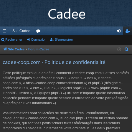
Site Cadee
cc
Rechercher
Connexion
or
S’enregistrer
on
’e
ès
u
ne
nr
Site Cadee
Forum Cadee
R
e
ra
m
xi
eg
cadee-coop.com - Politique de confidentialité
c
pi
s
on
ist
h
Cette politique explique en détail comment « cadee-coop.com » et ses sociétés
de
re
e
affiliées (désignés ci-après par « nous », « notre », « nos », « cadee-
r
coop.com », « https://cadee-coop.com/cadeeforum ») et phpBB (désigné ci-
r
après par « ils », « eux », « leur », « logiciel phpBB », « www.phpbb.com »,
c
« phpBB Limited », « Équipes phpBB ») utilisent n’importe quelle information
h
collectée pendant n’importe quelle session d’utilisation de votre part (désignée
e
ci-après par « vos informations »).
r
Vos informations sont collectées de deux manières. Premièrement, en
naviguant sur « cadee-coop.com », le logiciel phpBB créera un certain nombre
de cookies, qui sont des petits fichiers textes téléchargés dans les fichiers
temporaires du navigateur Internet de votre ordinateur. Les deux premiers