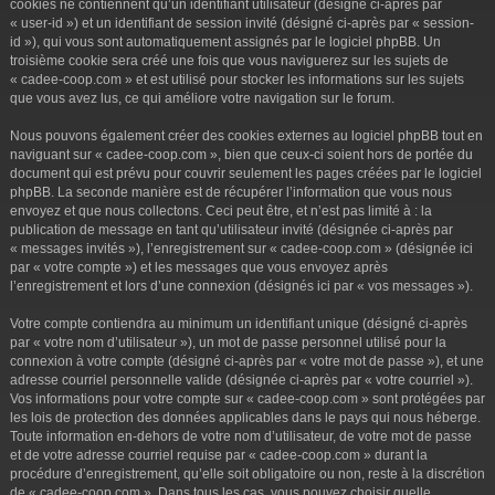
cookies ne contiennent qu’un identifiant utilisateur (désigné ci-après par
« user-id ») et un identifiant de session invité (désigné ci-après par « session-
id »), qui vous sont automatiquement assignés par le logiciel phpBB. Un
troisième cookie sera créé une fois que vous naviguerez sur les sujets de
« cadee-coop.com » et est utilisé pour stocker les informations sur les sujets
que vous avez lus, ce qui améliore votre navigation sur le forum.
Nous pouvons également créer des cookies externes au logiciel phpBB tout en
naviguant sur « cadee-coop.com », bien que ceux-ci soient hors de portée du
document qui est prévu pour couvrir seulement les pages créées par le logiciel
phpBB. La seconde manière est de récupérer l’information que vous nous
envoyez et que nous collectons. Ceci peut être, et n’est pas limité à : la
publication de message en tant qu’utilisateur invité (désignée ci-après par
« messages invités »), l’enregistrement sur « cadee-coop.com » (désignée ici
par « votre compte ») et les messages que vous envoyez après
l’enregistrement et lors d’une connexion (désignés ici par « vos messages »).
Votre compte contiendra au minimum un identifiant unique (désigné ci-après
par « votre nom d’utilisateur »), un mot de passe personnel utilisé pour la
connexion à votre compte (désigné ci-après par « votre mot de passe »), et une
adresse courriel personnelle valide (désignée ci-après par « votre courriel »).
Vos informations pour votre compte sur « cadee-coop.com » sont protégées par
les lois de protection des données applicables dans le pays qui nous héberge.
Toute information en-dehors de votre nom d’utilisateur, de votre mot de passe
et de votre adresse courriel requise par « cadee-coop.com » durant la
procédure d’enregistrement, qu’elle soit obligatoire ou non, reste à la discrétion
de « cadee-coop.com ». Dans tous les cas, vous pouvez choisir quelle