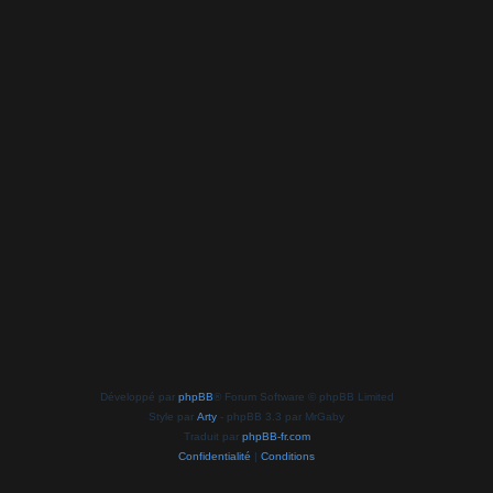
Développé par
phpBB
® Forum Software © phpBB Limited
Style par
Arty
- phpBB 3.3 par MrGaby
Traduit par
phpBB-fr.com
Confidentialité
|
Conditions