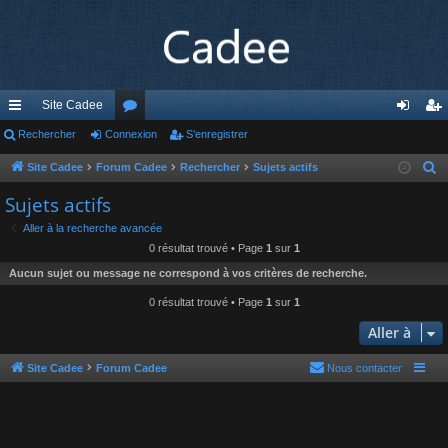
Site Cadee
cc
Rechercher
Connexion
or
S’enregistrer
on
’e
ès
u
ne
nr
Site Cadee
Forum Cadee
Rechercher
Sujets actifs
R
e
ra
m
xi
eg
Sujets actifs
c
pi
s
on
ist
Aller à la recherche avancée
h
0 résultat trouvé • Page
1
sur
1
de
re
e
Aucun sujet ou message ne correspond à vos critères de recherche.
r
r
c
0 résultat trouvé • Page
1
sur
1
h
Aller à
e
r
Site Cadee
Forum Cadee
Nous contacter