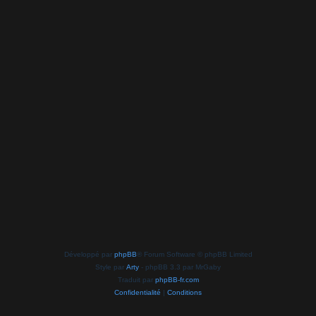
Développé par
phpBB
® Forum Software © phpBB Limited
Style par
Arty
- phpBB 3.3 par MrGaby
Traduit par
phpBB-fr.com
Confidentialité
|
Conditions