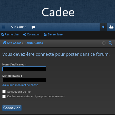
Site Cadee
cc
Rechercher
Connexion
or
S’enregistrer
on
’e
ès
u
ne
nr
Site Cadee
Forum Cadee
R
e
ra
m
xi
eg
Vous devez être connecté pour poster dans ce forum.
c
pi
s
on
ist
h
Nom d’utilisateur :
de
re
e
r
r
Mot de passe :
c
h
J’ai oublié mon mot de passe
e
Se souvenir de moi
r
Cacher mon statut en ligne pour cette session