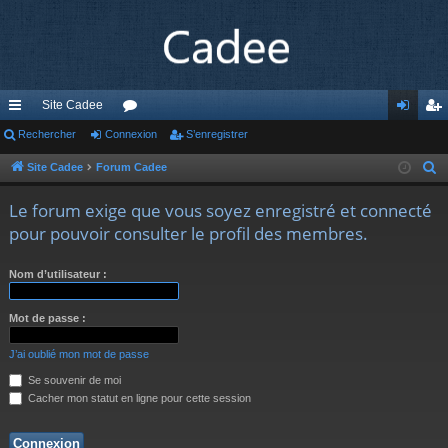
Site Cadee
cc
Rechercher
Connexion
or
S’enregistrer
on
’e
ès
u
ne
nr
Site Cadee
Forum Cadee
R
e
ra
m
xi
eg
Le forum exige que vous soyez enregistré et connecté
c
pi
s
on
ist
pour pouvoir consulter le profil des membres.
h
de
re
e
Nom d’utilisateur :
r
r
c
Mot de passe :
h
e
J’ai oublié mon mot de passe
r
Se souvenir de moi
Cacher mon statut en ligne pour cette session