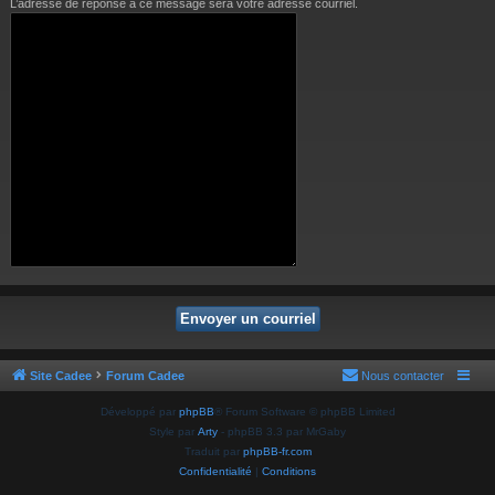
L’adresse de réponse à ce message sera votre adresse courriel.
Site Cadee
Forum Cadee
Nous contacter
Développé par
phpBB
® Forum Software © phpBB Limited
Style par
Arty
- phpBB 3.3 par MrGaby
Traduit par
phpBB-fr.com
Confidentialité
|
Conditions