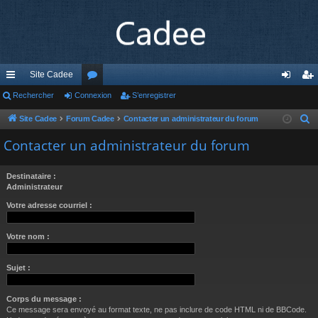
Site Cadee
cc
Rechercher
Connexion
or
S’enregistrer
on
’e
ès
u
ne
nr
Site Cadee
Forum Cadee
Contacter un administrateur du forum
R
e
ra
m
xi
eg
Contacter un administrateur du forum
c
pi
s
on
ist
h
Destinataire :
de
re
e
Administrateur
r
r
Votre adresse courriel :
c
h
Votre nom :
e
r
Sujet :
Corps du message :
Ce message sera envoyé au format texte, ne pas inclure de code HTML ni de BBCode.