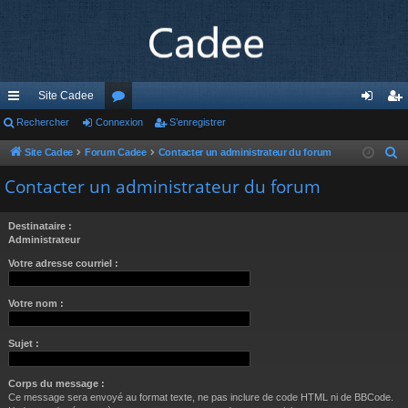
Site Cadee
cc
Rechercher
Connexion
or
S’enregistrer
on
’e
ès
u
ne
nr
Site Cadee
Forum Cadee
Contacter un administrateur du forum
R
e
ra
m
xi
eg
Contacter un administrateur du forum
c
pi
s
on
ist
h
Destinataire :
de
re
e
Administrateur
r
r
Votre adresse courriel :
c
h
Votre nom :
e
r
Sujet :
Corps du message :
Ce message sera envoyé au format texte, ne pas inclure de code HTML ni de BBCode.