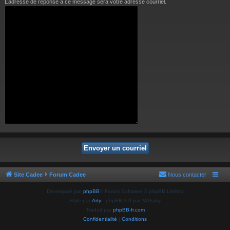
L’adresse de réponse à ce message sera votre adresse courriel.
Site Cadee
Forum Cadee
Nous contacter
Développé par
phpBB
® Forum Software © phpBB Limited
Style par
Arty
- phpBB 3.3 par MrGaby
Traduit par
phpBB-fr.com
Confidentialité
|
Conditions