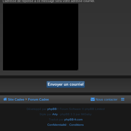
L’adresse de réponse à ce message sera votre adresse courriel.
Site Cadee
Forum Cadee
Nous contacter
Développé par
phpBB
® Forum Software © phpBB Limited
Style par
Arty
- phpBB 3.3 par MrGaby
Traduit par
phpBB-fr.com
Confidentialité
|
Conditions