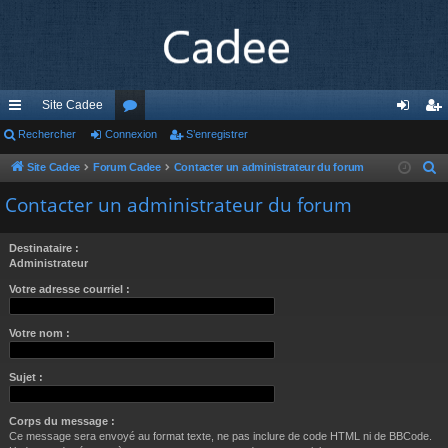
Site Cadee
cc
Rechercher
Connexion
or
S’enregistrer
on
’e
ès
u
ne
nr
Site Cadee
Forum Cadee
Contacter un administrateur du forum
R
e
ra
m
xi
eg
Contacter un administrateur du forum
c
pi
s
on
ist
h
Destinataire :
de
re
e
Administrateur
r
r
Votre adresse courriel :
c
h
Votre nom :
e
r
Sujet :
Corps du message :
Ce message sera envoyé au format texte, ne pas inclure de code HTML ni de BBCode.