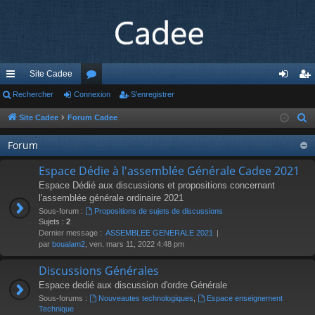
Site Cadee
cc
Rechercher
Connexion
or
S’enregistrer
on
’e
ès
u
ne
nr
Site Cadee
Forum Cadee
R
e
ra
m
xi
eg
Forum
c
pi
s
on
ist
h
Espace Dédie à l'assemblée Générale Cadee 2021
de
re
e
Espace Dédié aux discussions et propositions concernant
r
l'assemblée générale ordinaire 2021
r
c
Sous-forum :
Propositions de sujets de discussions
Sujets :
2
h
Dernier message :
ASSEMBLEE GENERALE 2021
e
par
boualam2
, ven. mars 11, 2022 4:48 pm
r
Discussions Générales
Espace dedié aux discussion d'ordre Générale
Sous-forums :
Nouveautes technologiques
,
Espace enseignement
Technique